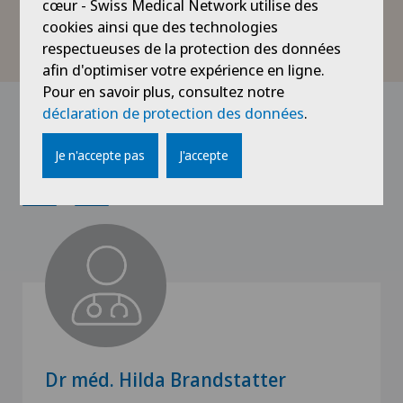
radiologique
et de laboratoire mais aussi
cœur - Swiss Medical Network utilise des
interventionnel de très haute technicité et
cookies ainsi que des technologies
performance.
respectueuses de la protection des données
afin d'optimiser votre expérience en ligne.
Pour en savoir plus, consultez notre
déclaration de protection des données
.
Médecins avec cette
spécialisation
Je n'accepte pas
J'accepte
Dr méd. Hilda Brandstatter