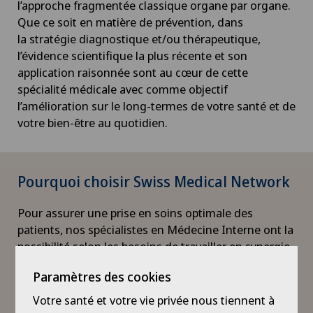
l’approche fragmentée classique organe par organe.
Que ce soit en matière de prévention, dans
la stratégie diagnostique et/ou thérapeutique,
l’évidence scientifique la plus récente et son
application raisonnée sont au cœur de cette
spécialité médicale avec comme objectif
l’amélioration sur le long-termes de votre santé et de
votre bien-être au quotidien.
Pourquoi choisir Swiss Medical Network
Pour assurer une prise en soins optimale des
patients, nos spécialistes en Médecine Interne ont la
possibilité selon les besoins de travailler en synergie
avec tous les spécialistes médicaux et chirurgicaux
Paramètres des cookies
de nos cliniques (voir autres spécialités) et ont
un accès direct à un plateau d’investigation
Votre santé et votre vie privée nous tiennent à