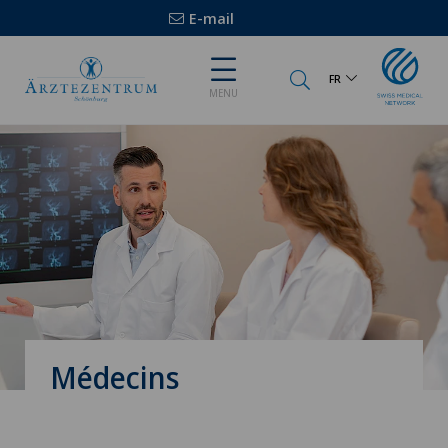
E-mail
FR
MENU
Médecins