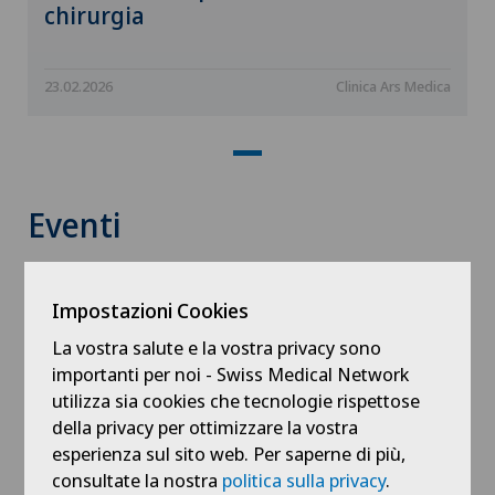
chirurgia
23.02.2026
Clinica Ars Medica
Eventi
Conferenza medica
Impostazioni Cookies
La vostra salute e la vostra privacy sono
importanti per noi - Swiss Medical Network
utilizza sia cookies che tecnologie rispettose
della privacy per ottimizzare la vostra
esperienza sul sito web. Per saperne di più,
consultate la nostra
politica sulla privacy
.