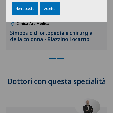
Non accetto
Accetto
16:00 - 20:00
24.09.2026
Clinica Ars Medica
Simposio di ortopedia e chirurgia
della colonna - Riazzino Locarno
Dottori con questa specialità