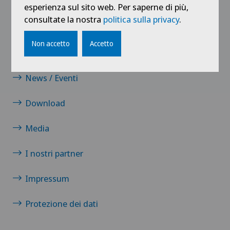
esperienza sul sito web. Per saperne di più,
Collegamenti
consultate la nostra
politica sulla privacy
.
Contatto
Non accetto
Accetto
Carriera
News / Eventi
Download
Media
I nostri partner
Impressum
Protezione dei dati