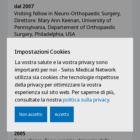
dal 2007
Visiting fellow in Neuro-Orthopaedic Surgery,
Direttore: Mary Ann Keenan, University of
Pennsylvania, Departement of Orthopaedic
Surgery, Philadelphia, USA
dal 2007
Impostazioni Cookies
Visiting fellow in Hand and Upper Extremity
La vostra salute e la vostra privacy sono
Surgery, Direttore: Scott Kozin, Shriners’
importanti per noi - Swiss Medical Network
Hospital for Children, Philadelphia, USA
utilizza sia cookies che tecnologie rispettose
della privacy per ottimizzare la vostra
dal 2006
esperienza sul sito web. Per saperne di più,
Visiting fellow in Surgery, Microsurgery and
consultate la nostra
politica sulla privacy
.
Arthroscopy of the Hand and Upper Extremity,
Direttore:Jorge Orbay, Miami Hand Center,
Non accetto
Accetto
Miami, USA
2005