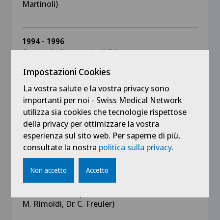
Martinoli)
1994 - 1996
Ospedale Cantonale di Friburgo
Assistente Ortopedia (Primario Prof. Dr. C.
Impostazioni Cookies
Gerber fino al 1995, Primario Prof. Dr. R. P. Jacob
dal 1995)
La vostra salute e la vostra privacy sono
importanti per noi - Swiss Medical Network
1992 - 1993
utilizza sia cookies che tecnologie rispettose
Ospedale Regionale Porrentruy
della privacy per ottimizzare la vostra
Assistente Ortopedia (Primario Dr. W.
esperienza sul sito web. Per saperne di più,
Ackermann)
consultate la nostra
politica sulla privacy
.
1992
Non accetto
Accetto
Ospedale Malcantonese Castelrotto/Lugano
Assistente Ortopedia (Primari: Dr. G. Müller, Dr.
M. Rimoldi, Dr. C. Freuler)