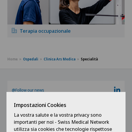
Terapia occupazionale
Home
Ospedali
Clinica Ars Medica
Specialità
@Follow our news
Impostazioni Cookies
La vostra salute e la vostra privacy sono
importanti per noi - Swiss Medical Network
utilizza sia cookies che tecnologie rispettose