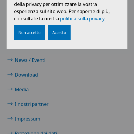
della privacy per ottimizzare la vostra
esperienza sul sito web. Per saperne di più,
consultate la nostra
politica sulla privacy
.
Collegamenti
Contatto
Non accetto
Accetto
Carriera
News / Eventi
Download
Media
I nostri partner
Impressum
Protezione dei dati