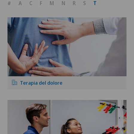
#
A
C
F
M
N
R
S
T
Terapia del dolore