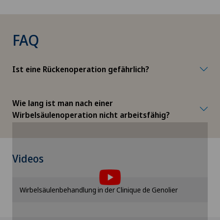
Name
FAQ
Telefon
Ist eine Rückenoperation gefährlich?
Wie lang ist man nach einer
E-Mail
Wirbelsäulenoperation nicht arbeitsfähig?
Um Ihnen diesen Inhalt anzeigen zu können,
Betreff
Videos
müssen Sie der Verwendung von Cookies
zustimmen.
Bitte aktivieren Sie die entsprechende Option in
Wirbelsäulenbehandlung in der Clinique de Genolier
den Cookie-Einstellungen.
Datenschutz
Cookie-Einstellungen