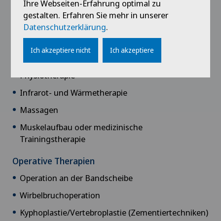
Ihre Webseiten-Erfahrung optimal zu
Konservative Therapien
gestalten. Erfahren Sie mehr in unserer
Datenschutzerklärung
.
Neurostimulation
Infiltrationen mit Schmerzmitteln und/oder
Ich akzeptiere nicht
Ich akzeptiere
Kortison
Physiotherapie
Infrarot- und Wärmetherapie
Massagen
Muskelaufbau oder medizinische
Trainingstherapie
Operative Therapien
Operation an der Bandscheibe
Wirbelbruchoperation
Kyphoplastie/Vertebroplastie (Zementiertechniken)