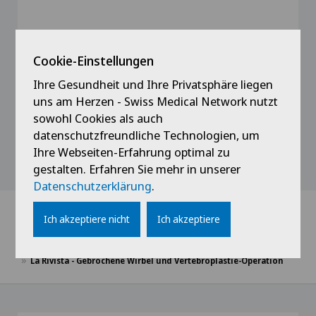
Cookie-Einstellungen
Profil ansehen
Ihre Gesundheit und Ihre Privatsphäre liegen
uns am Herzen - Swiss Medical Network nutzt
sowohl Cookies als auch
datenschutzfreundliche Technologien, um
Alle anzeigen
Ihre Webseiten-Erfahrung optimal zu
gestalten. Erfahren Sie mehr in unserer
Datenschutzerklärung
.
Ich akzeptiere nicht
Ich akzeptiere
Home
News / Events
La Rivista - Gebrochene Wirbel und Vertebroplastie-Operation