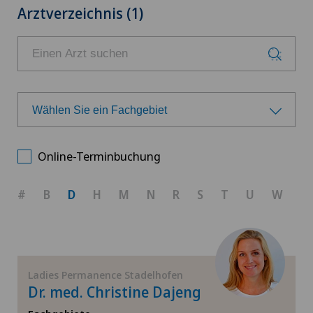
Arztverzeichnis (1)
Wählen Sie ein Fachgebiet
Wählen Sie ein Fachgebiet
Online-Terminbuchung
Geburtshilfe
#
B
D
H
M
N
R
S
T
U
W
Gynäkologie
Gynäkologische Untersuchungen
Ladies Permanence Stadelhofen
Dr. med. Christine Dajeng