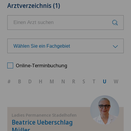
Arztverzeichnis (1)
Wählen Sie ein Fachgebiet
Wählen Sie ein Fachgebiet
Online-Terminbuchung
Geburtshilfe
#
B
D
H
M
N
R
S
T
U
W
Gynäkologie
Gynäkologische Untersuchungen
Ladies Permanence Stadelhofen
Beatrice Ueberschlag
Müller