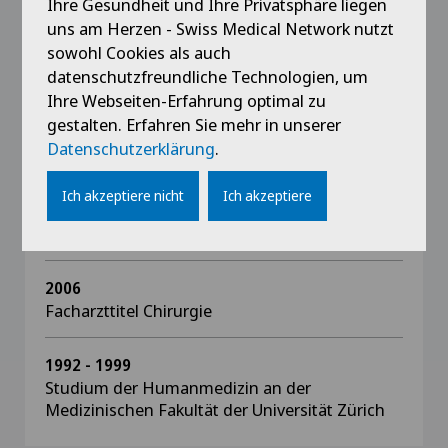
Ihre Gesundheit und Ihre Privatsphäre liegen
FA Endovenöse Thermoablation von
uns am Herzen - Swiss Medical Network nutzt
Stammvenen
sowohl Cookies als auch
datenschutzfreundliche Technologien, um
2012
Ihre Webseiten-Erfahrung optimal zu
Schwerpunkt Allgemein-/Unfallchirurgie
gestalten. Erfahren Sie mehr in unserer
FA Phlebologie
Datenschutzerklärung
.
2009
Ich akzeptiere nicht
Ich akzeptiere
Seminar in Klinikmanagement ZHAW,
Winterthur
2006
Facharzttitel Chirurgie
1992 - 1999
Studium der Humanmedizin an der
Medizinischen Fakultät der Universität Zürich