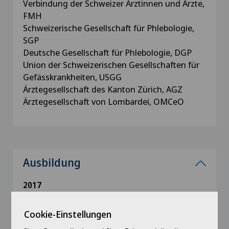
Verbindung der Schweizer Ärztinnen und Ärzte,
FMH
Schweizerische Gesellschaft für Phlebologie,
SGP
Deutsche Gesellschaft für Phlebologie, DGP
Union der Schweizerischen Gesellschaften für
Gefässkrankheiten, USGG
Ärztegesellschaft des Kanton Zürich, AGZ
Ärztegesellschaft von Lombardei, OMCeO
Ausbildung
2017
FA Sonographie Gefässe SGUM
Cookie-Einstellungen
2016