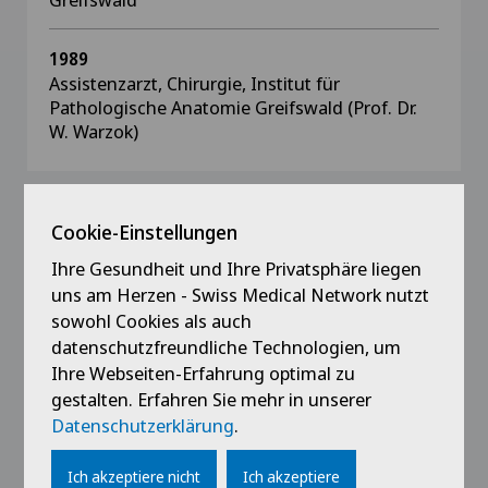
1989
Assistenzarzt, Chirurgie, Institut für
Pathologische Anatomie Greifswald (Prof. Dr.
W. Warzok)
Cookie-Einstellungen
Mitgliedschaften
Ihre Gesundheit und Ihre Privatsphäre liegen
uns am Herzen - Swiss Medical Network nutzt
Verbindung Schweizer Ärztinnen und Ärzte,
sowohl Cookies als auch
FMH
datenschutzfreundliche Technologien, um
Schweizer Gesellschaft für Chirurgie, SGC
Ihre Webseiten-Erfahrung optimal zu
Schweizerische Gesellschaft für
gestalten. Erfahren Sie mehr in unserer
Viszeralchirurgie, SGVC
Datenschutzerklärung
.
Ärztegesellschaft des Kantons Zürich, AGZ
Ich akzeptiere nicht
Ich akzeptiere