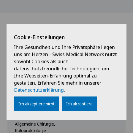
Ärzte mit dieser
Cookie-Einstellungen
Spezialisierung
Ihre Gesundheit und Ihre Privatsphäre liegen
uns am Herzen - Swiss Medical Network nutzt
sowohl Cookies als auch
datenschutzfreundliche Technologien, um
Ihre Webseiten-Erfahrung optimal zu
gestalten. Erfahren Sie mehr in unserer
Datenschutzerklärung
.
Privatklinik Belair
Ich akzeptiere nicht
Ich akzeptiere
Dr. med. Enrico Pöschmann
Spezialisierung
Allgemeine Chirurgie,
Koloproktologie