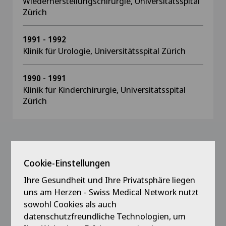
Wiederherstellungschirurgie, Universitätsspital
Zürich
1991 - 1992
Klinik für Urologie, Universitätsspital Zürich
1990 - 1991
Klinik für Kinderchirurgie, Universitätsspital
Zürich
Mitgliedschaften
Cookie-Einstellungen
Schweizerische Belegarzt Vereinigung, SBV
Ihre Gesundheit und Ihre Privatsphäre liegen
uns am Herzen - Swiss Medical Network nutzt
Schweizerische Gesellschaft für Chirurgie, SGC
sowohl Cookies als auch
Verbindung der Schweizer Ärztinnen und Ärzte,
datenschutzfreundliche Technologien, um
FMH