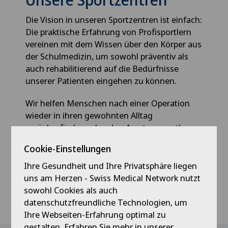
Die Vision in unseren Sportzentren ist einfach:
Die praktische Erfahrung von Profisportlern
vereinen mit dem Wissen über den Körper aus
der Schulmedizin, um sowohl präventiv als
auch rehabilitierend auf die Bedürfnisse
unserer Patienten eingehen zu können.
Wir helfen Menschen nach einer Operation
wieder in ihren gewohnten Alltag
zurückzufinden oder aber Amateursportler
auf neue Höhen zu verschaffen.
Cookie-Einstellungen
Ihre Gesundheit und Ihre Privatsphäre liegen
uns am Herzen - Swiss Medical Network nutzt
Entdecken Sie unsere Sportzentren
sowohl Cookies als auch
datenschutzfreundliche Technologien, um
Ihre Webseiten-Erfahrung optimal zu
gestalten. Erfahren Sie mehr in unserer