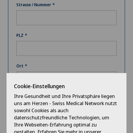
Strasse / Nummer
PLZ
Ort
Cookie-Einstellungen
Ihre Gesundheit und Ihre Privatsphäre liegen
Land
uns am Herzen - Swiss Medical Network nutzt
sowohl Cookies als auch
datenschutzfreundliche Technologien, um
Ihre Webseiten-Erfahrung optimal zu
Mobile
gestalten. Erfahren Sie mehr in unserer