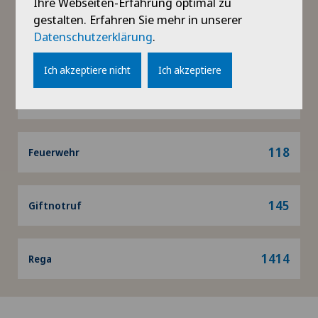
Notrufnummern
Ihre Webseiten-Erfahrung optimal zu
gestalten. Erfahren Sie mehr in unserer
Datenschutzerklärung
.
144
Notruf
Ich akzeptiere nicht
Ich akzeptiere
117
Polizei
118
Feuerwehr
145
Giftnotruf
1414
Rega