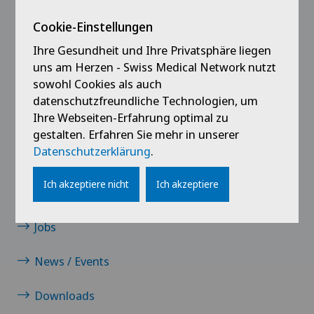
@Follow our news
Cookie-Einstellungen
Ihre Gesundheit und Ihre Privatsphäre liegen
uns am Herzen - Swiss Medical Network nutzt
sowohl Cookies als auch
datenschutzfreundliche Technologien, um
Ihre Webseiten-Erfahrung optimal zu
gestalten. Erfahren Sie mehr in unserer
Datenschutzerklärung
.
Links
Ich akzeptiere nicht
Ich akzeptiere
Kontakt
Jobs
News / Events
Downloads