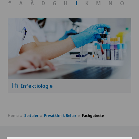
#
A
Ä
D
G
H
I
K
M
N
O
P
Infektiologie
Home
Spitäler
Privatklinik Belair
Fachgebiete