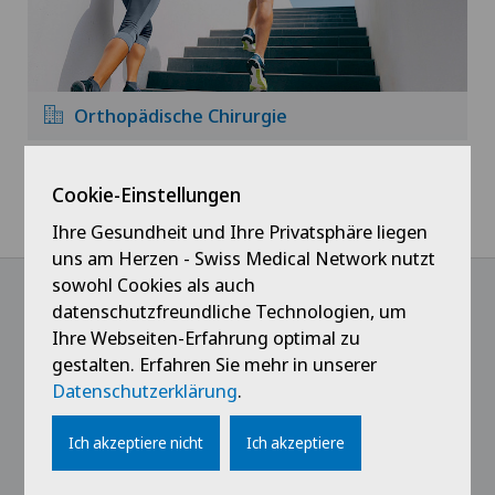
Orthopädische Chirurgie
Cookie-Einstellungen
Home
Spitäler
Privatklinik Belair
Fachgebiete
Ihre Gesundheit und Ihre Privatsphäre liegen
uns am Herzen - Swiss Medical Network nutzt
sowohl Cookies als auch
datenschutzfreundliche Technologien, um
Ihre Webseiten-Erfahrung optimal zu
@Follow our news
gestalten. Erfahren Sie mehr in unserer
Datenschutzerklärung
.
Ich akzeptiere nicht
Ich akzeptiere