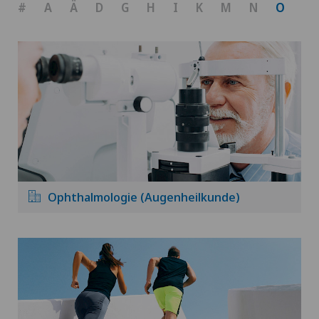
#
A
Ä
D
G
H
I
K
M
N
O
P
Ophthalmologie (Augenheilkunde)