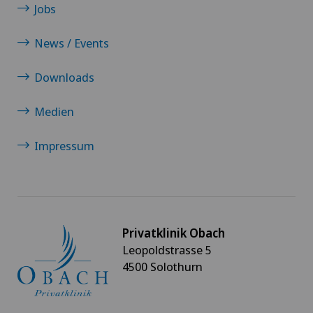
Jobs
Prostatakrebs (Prostatakarzinom)
News / Events
Schilddrüsenchirurgie (Endokrine Chirurgie)
Downloads
Schmerztherapie
Medien
Schultergelenkarthrose
Impressum
Schulterimpingement
Schulterluxation
Privatklinik Obach
Leopoldstrasse 5
Schulterprothese
4500 Solothurn
Sportmedizin