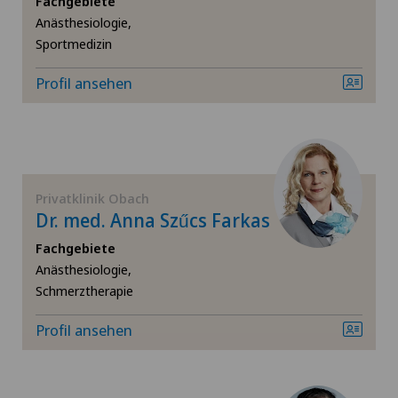
Fachgebiete
Anästhesiologie,
Fuss- und Sprunggelenkchirurgie
Sportmedizin
Gallenchirurgie
Profil ansehen
Gynäkologie
Gynäkologische Untersuchungen
Privatklinik Obach
Dr. med. Anna Szűcs Farkas
Hals-Nasen-Ohren-Heilkunde (HNO)
Fachgebiete
Handchirurgie
Anästhesiologie,
Schmerztherapie
Hernien (Leistenbrüche)
Profil ansehen
Hüftarthrose