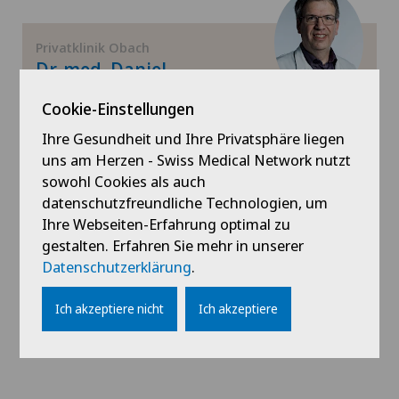
Hüftchirurgie
Privatklinik Obach
Hüftimpingement
Dr. med. Daniel
Herschkowitz
Cookie-Einstellungen
Hüftprothese
Fachgebiete
Ihre Gesundheit und Ihre Privatsphäre liegen
Schmerztherapie,
Kalkschulter
uns am Herzen - Swiss Medical Network nutzt
Anästhesiologie
sowohl Cookies als auch
datenschutzfreundliche Technologien, um
Kniearthrose (Gonarthrose)
Termin vereinbaren
Ihre Webseiten-Erfahrung optimal zu
gestalten. Erfahren Sie mehr in unserer
Kniearthroskopie
Datenschutzerklärung
.
Profil ansehen
Kniechirurgie
Ich akzeptiere nicht
Ich akzeptiere
Knieprothese | Künstliches Kniegelenk
Knorpelschaden