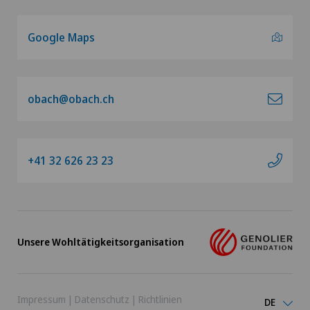
Urologie
Google Maps
Vasektomie (Unterbindung/Sterilisation beim
Mann)
obach@obach.ch
VELYS™
Viszeralchirurgie
+41 32 626 23 23
Unsere Wohltätigkeitsorganisation
Impressum
|
Datenschutz
|
Richtlinien
DE