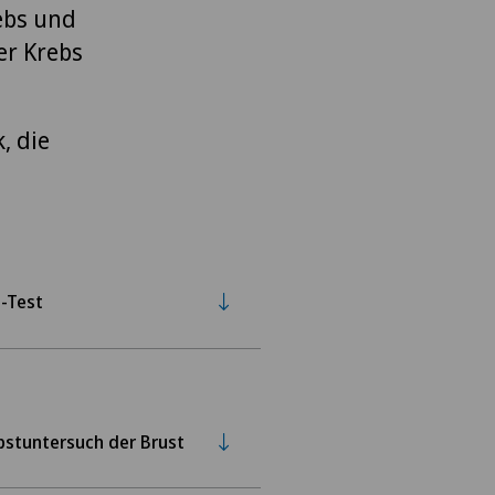
ebs und
er Krebs
, die
-Test
bstuntersuch der Brust