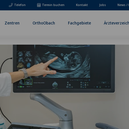
Telefon
Termin buchen
Kontakt
Jobs
News / 
Zentren
OrthoObach
Fachgebiete
Ärzteverzeic