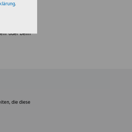
klärung
.
oder eine sehr
kehr oder beim
iten, die diese