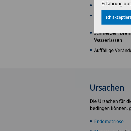
Erfahrung opt
Ausfluss aus der 
Regelbeschwerden
Ich akzeptiere
starke und lang 
Schmerzen, Brenn
Wasserlassen
Auffällige Verän
Ursachen
Die Ursachen für di
bedingen können, g
Endometriose