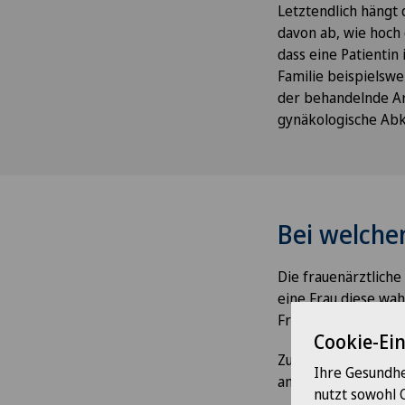
Letztendlich hängt
davon ab, wie hoch d
dass eine Patientin
Familie beispielswe
der behandelnde Ar
gynäkologische Ab
Bei welch
Die frauenärztliche
eine Frau diese wa
Frau allerdings Bes
Cookie-Ei
Zu den Symptomen, 
Ihre Gesundhe
anderem:
nutzt sowohl 