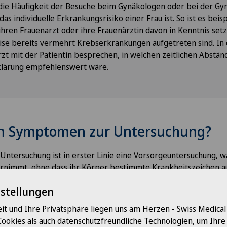
 die Häufigkeit der Besuche beim Gynäkologen oder bei der Gy
as individuelle Erkrankungsrisiko einer Frau ist. So ist es beis
 ihren Frauenarzt oder ihre Frauenärztin davon in Kenntnis setz
ise bereits vermehrt Krebserkrankungen aufgetreten sind. In 
zt mit der Patientin besprechen, in welchen zeitlichen Abstän
klärung empfehlenswert wäre.
en Symptomen zur Untersuchung?
 Untersuchung ist in erster Linie eine Vorsorgeuntersuchung, w
hrnimmt, ohne dass ihr Körper bestimmte Krankheitszeichen au
chwerden, so sollte sie ebenfalls einen Termin bei ihrem Fraue
nstellungen
die häufig Grund für eine gynäkologische Untersuchung sind, 
it und Ihre Privatsphäre liegen uns am Herzen - Swiss Medica
Cookies als auch datenschutzfreundliche Technologien, um Ihr