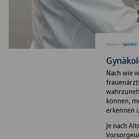
Home
Spitäler
Gynäkol
Nach wie v
frauenärzt
wahrzunehm
können, mö
erkennen 
Je nach Alt
Vorsorgeu