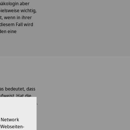
näkologin aber
pielsweise wichtig,
t, wenn in ihrer
diesem Fall wird
den eine
as bedeutet, dass
fweist. Hat die
narzt vereinbaren.
zählen unter
l Network
e Webseiten-