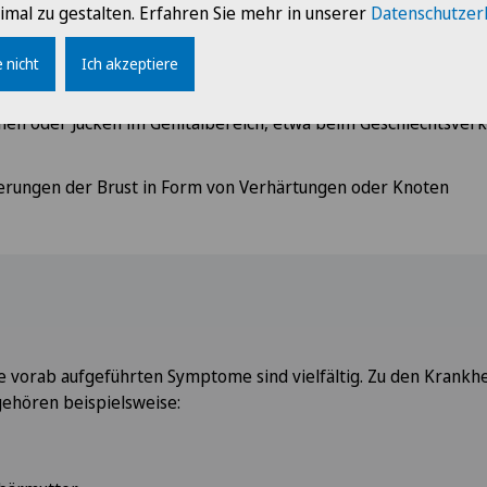
imal zu gestalten. Erfahren Sie mehr in unserer
Datenschutzer
Scheide
, also beispielsweise Schmerzen während der Monatsblutung 
 nicht
Ich akzeptiere
andauernde Menstruationsblutung
en oder Jucken im Genitalbereich, etwa beim Geschlechtsver
derungen der Brust in Form von Verhärtungen oder Knoten
e vorab aufgeführten Symptome sind vielfältig. Zu den Krankhe
ehören beispielsweise: