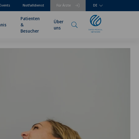
Events
Notfalldienst
Für Ärzte
DE
Patienten
Über
hnis
&
uns
Besucher