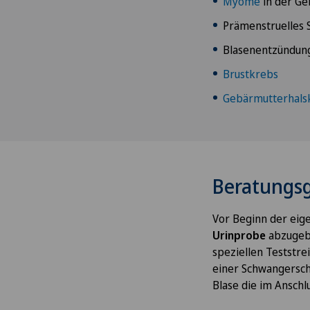
Myome
in der Ge
Prämenstruelles
Blasenentzündun
Brustkrebs
Gebärmutterhals
Beratungsg
Vor Beginn der eige
Urinprobe
abzugeb
speziellen Teststre
einer Schwangersch
Blase die im Anschl