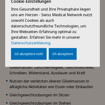
Cookie-Einstellungen
Hilfsmitteln
Ihre Gesundheit und Ihre Privatsphäre liegen
Beratung zur Bewältigung von Müdigkeit
uns am Herzen - Swiss Medical Network nutzt
Prävention zur Entlastung des Rückens
sowohl Cookies als auch
datenschutzfreundliche Technologien, um
Training der Selbstständigkeit bei alltäglichen
Ihre Webseiten-Erfahrung optimal zu
Aktivitäten: Waschen, Anziehen, Essen, Freizeit,
gestalten. Erfahren Sie mehr in unserer
Arbeit
Datenschutzerklärung
.
Stimulation der Motorik der verletzten oberen
Gliedmassen (Schulter, Ellenbogen, Hand)
Ich akzeptiere nicht
Ich akzeptiere
Training der funktionellen Fähigkeiten der oberen
Gliedmassen: Geschwindigkeit, Geschicklichkeit,
Schreiben, Widerstand, Ausdauer und Kraft
Nutzen der verletzten oberen Gliedmassen in
alltägliche Aktivitäten wie Essen oder Einkaufen
Gleichgewichtsübungen im Sitzen
Gleichgewichtsübungen im Stehen