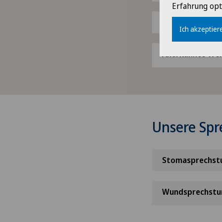
Erfahrung opt
Unfallchirurgie
Ich akzeptiere
Anerkannte Wei
Unsere Sp
Stomasprechst
Wundsprechstu