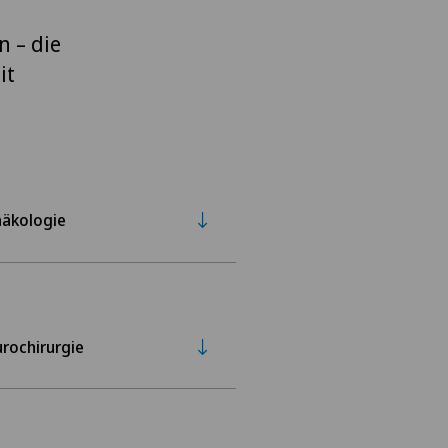
 – die
it
äkologie
rochirurgie