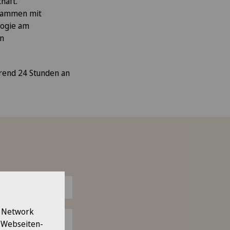
haft.
usammen mit
logie am
en
hrend 24 Stunden an
l Network
e Webseiten-