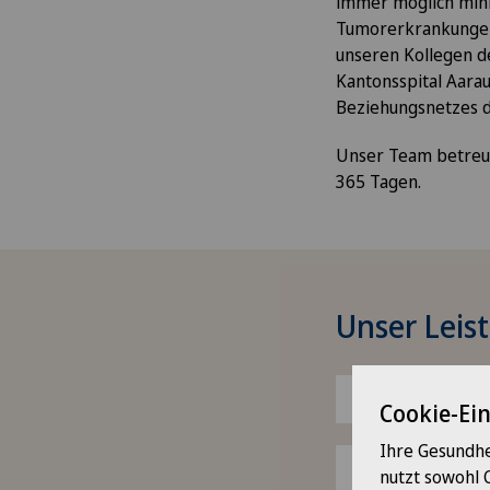
immer möglich mini
Tumorerkrankungen
unseren Kollegen d
Kantonsspital Aara
Beziehungsnetzes de
Unser Team betreut
365 Tagen.
Unser Lei
Allgemeinchirur
Cookie-Ei
Ihre Gesundhe
Handchirurgie
nutzt sowohl 