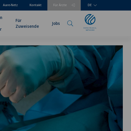
Aare-Netz
Kontakt
Für Ärzte
DE
en
Für
Jobs
Zuweisende
r