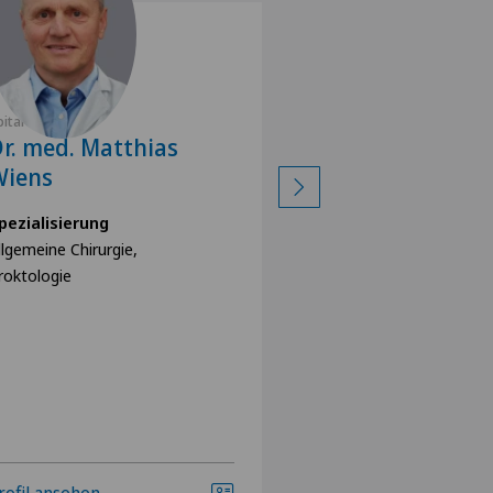
pital Zofingen
Spital Zofingen
r. med. Matthias
Med. pract. I
Wiens
Dikhtyar
pezialisierung
Spezialisierung
llgemeine Chirurgie,
Allgemeine Chirurgie
roktologie
Orthopädische Chiru
rofil ansehen
Profil ansehen