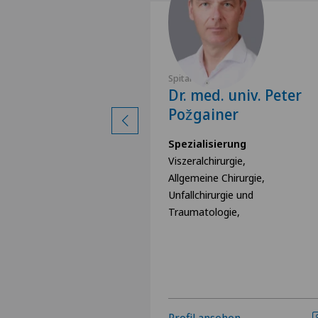
n
Spital Zofingen
 Geoffrey
Dr. med. univ. Peter
Požgainer
rung
Spezialisierung
irurgie
Viszeralchirurgie,
Allgemeine Chirurgie,
Unfallchirurgie und
Traumatologie,
hen
Profil ansehen