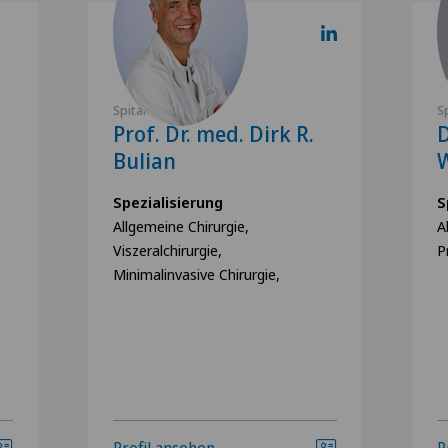
Spital Zofingen
S
Prof. Dr. med. Dirk R.
D
Bulian
Spezialisierung
S
Allgemeine Chirurgie,
A
Viszeralchirurgie,
P
Minimalinvasive Chirurgie,
Profil ansehen
P