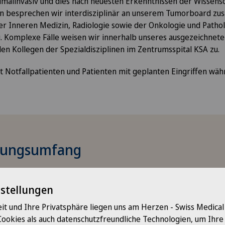
malinvasiv und dies nach neuesten Erkenntnissen der Wissensc
 besprechen wir interdisziplinär an unserem Tumorboard z
er Inneren Medizin, Radiologie sowie der Onkologie und Patho
u. Komplexe Fälle weisen wir innerhalb unseres ausgezeichnet
n Kollegen der Spezialdisziplinen im Zentrumsspital KSA zu.
 Notfallpatienten und Patienten mit geplanten Eingriffen wä
stungsumfang
gie
nstellungen
it und Ihre Privatsphäre liegen uns am Herzen - Swiss Medica
Cookies als auch datenschutzfreundliche Technologien, um Ihr