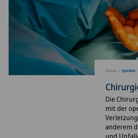
Home
Spitäler
Chirurgi
Die Chirur
mit der op
Verletzung
anderem di
und Unfall