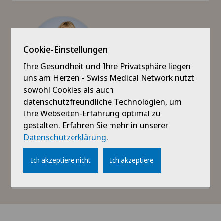
Cookie-Einstellungen
Ihre Gesundheit und Ihre Privatsphäre liegen
uns am Herzen - Swiss Medical Network nutzt
sowohl Cookies als auch
Anne Gillioz
datenschutzfreundliche Technologien, um
Ihre Webseiten-Erfahrung optimal zu
Operative Direktorin Direktorin Clinique de Valère
gestalten. Erfahren Sie mehr in unserer
info@cliniquevalere.ch
Datenschutzerklärung
.
+41 27 327 10 10
Ich akzeptiere nicht
Ich akzeptiere
Mehr Informationen