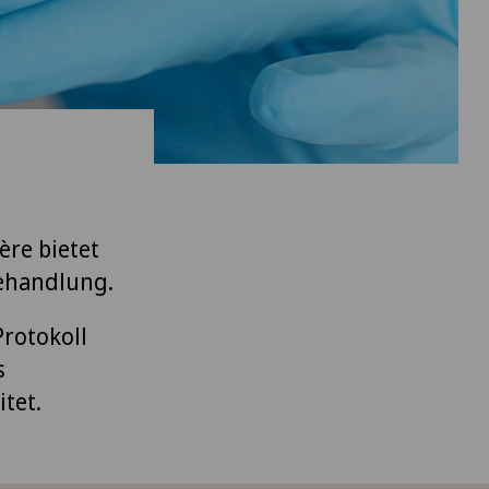
ère bietet
Behandlung.
Protokoll
s
tet.