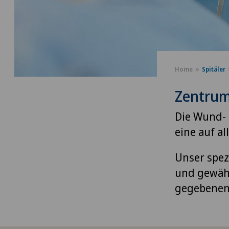
Home
Spitäler
Zentrum
Die Wund- 
eine auf a
Unser spezi
und gewähr
gegebenenf