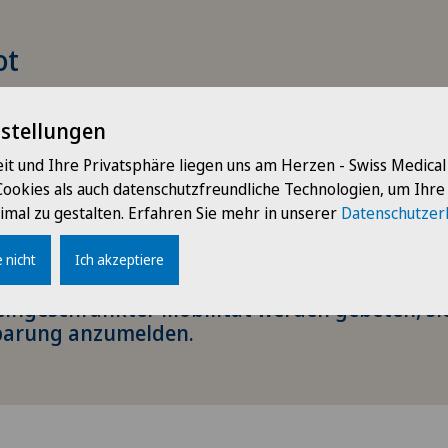
ot
t sich die Sprechstunde?
de steht allen Personen offen, die eine spezi
nstellungen
dversorgung benötigen.
it und Ihre Privatsphäre liegen uns am Herzen - Swiss Medica
Cookies als auch datenschutzfreundliche Technologien, um Ihr
tung
imal zu gestalten. Erfahren Sie mehr in unserer
Datenschutzer
on wird von der obligatorischen
versicherung erstattet.
 nicht
Ich akzeptiere
e Mobilität
eingeschränkter Mobilität werden gebeten, sic
barung anzumelden.