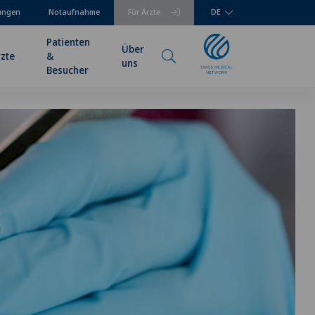
tungen
Notaufnahme
Für Ärzte
DE
Patienten
Über
rzte
&
uns
Besucher