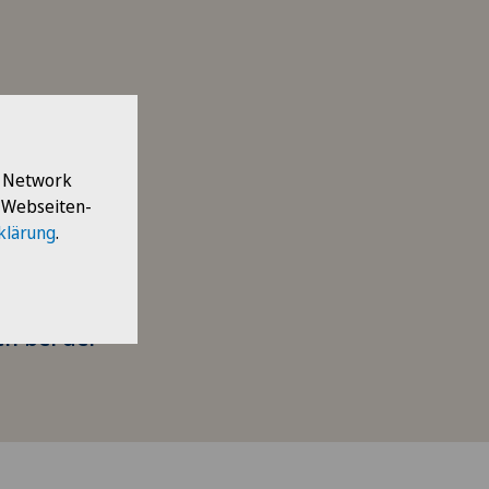
fische und
l Network
e Webseiten-
klärung
.
h bei der