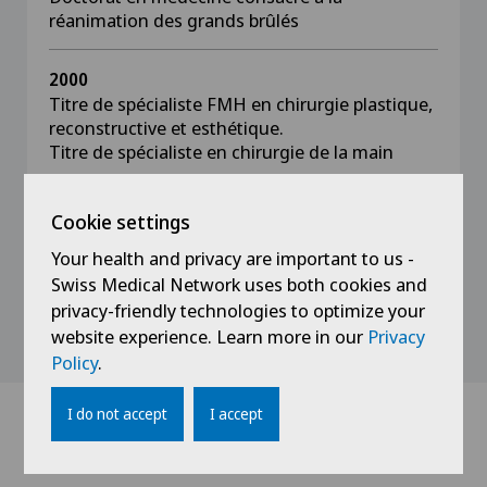
réanimation des grands brûlés
2000
Titre de spécialiste FMH en chirurgie plastique,
reconstructive et esthétique.
Titre de spécialiste en chirurgie de la main
1987
Cookie settings
Diplôme fédéral de médecine, Université de
Your health and privacy are important to us -
Lausanne, Suisse
Swiss Medical Network uses both cookies and
privacy-friendly technologies to optimize your
website experience. Learn more in our
Privacy
Policy
.
I do not accept
I accept
Doctors with this