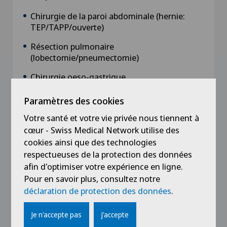
Chirurgie de la paroi abdominale (hernie:
TEP/TAPP/ouverte)
Résection pulmonaire
(lobectomie/pneumectomie)
Chirurgie oeso-gastrique
(oesophagectomie/Laparoscopie Nissen)
Paramètres des cookies
Résection du médiastin et de la paroi
Votre santé et votre vie privée nous tiennent à
thoracique (tumeur)
cœur - Swiss Medical Network utilise des
Chirurgie hépatobiliaire (cholécystectomie
cookies ainsi que des technologies
par laparoscopie, foie/pancréas)
respectueuses de la protection des données
afin d'optimiser votre expérience en ligne.
Déformations de la paroi thoracique
Pour en savoir plus, consultez notre
(Procédure opératoire de Nuss /TOS)
déclaration de protection des données
.
Chirurgie colorectale (ouverte ou lap/y
compris Miles)
Je n'accepte pas
J'accepte