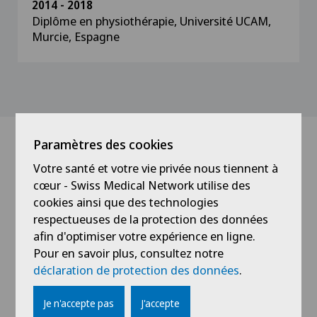
2014 - 2018
Diplôme en physiothérapie, Université UCAM,
Murcie, Espagne
Paramètres des cookies
Médecins avec cette
Votre santé et votre vie privée nous tiennent à
cœur - Swiss Medical Network utilise des
spécialisation
cookies ainsi que des technologies
respectueuses de la protection des données
afin d'optimiser votre expérience en ligne.
Pour en savoir plus, consultez notre
déclaration de protection des données
.
Je n'accepte pas
J'accepte