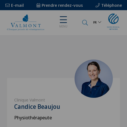
E-mail
Prendre rendez-vous
Téléphone
FR
MENU
Clinique Valmont
Candice Beaujou
Physiothérapeute