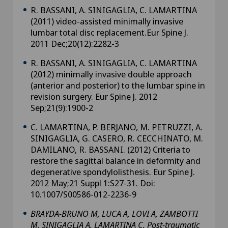
R. BASSANI, A. SINIGAGLIA, C. LAMARTINA
(2011) video-assisted minimally invasive
lumbar total disc replacement.Eur Spine J.
2011 Dec;20(12):2282-3
R. BASSANI, A. SINIGAGLIA, C. LAMARTINA
(2012) minimally invasive double approach
(anterior and posterior) to the lumbar spine in
revision surgery. Eur Spine J. 2012
Sep;21(9):1900-2
C. LAMARTINA, P. BERJANO, M. PETRUZZI, A.
SINIGAGLIA, G. CASERO, R. CECCHINATO, M.
DAMILANO, R. BASSANI. (2012) Criteria to
restore the sagittal balance in deformity and
degenerative spondylolisthesis. Eur Spine J.
2012 May;21 Suppl 1:S27-31. Doi:
10.1007/S00586-012-2236-9
BRAYDA-BRUNO M, LUCA A, LOVI A, ZAMBOTTI
M, SINIGAGLIA A, LAMARTINA C.
Post-traumatic