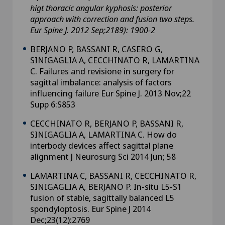
higt thoracic angular kyphosis: posterior
approach with correction and fusion
two steps.
Eur Spine J. 2012 Sep;2189): 1900-2
BERJANO P, BASSANI R, CASERO G,
SINIGAGLIA A, CECCHINATO R, LAMARTINA
C. Failures and revisione in surgery for
sagittal imbalance: analysis of factors
influencing failure Eur Spine J. 2013 Nov;22
Supp 6:S853
CECCHINATO R, BERJANO P, BASSANI R,
SINIGAGLIA A, LAMARTINA C. How do
interbody devices affect sagittal plane
alignment J Neurosurg Sci 2014 Jun; 58
LAMARTINA C, BASSANI R, CECCHINATO R,
SINIGAGLIA A, BERJANO P. In-situ L5-S1
fusion of stable, sagittally balanced L5
spondyloptosis. Eur Spine J 2014
Dec;23(12):2769