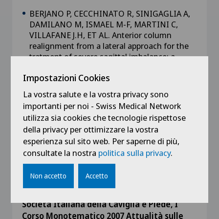
BERJANO P, CECCHINATO R, SINIGAGLIA A,
DAMILANO M, ISMAEL M-F, MARTINI C,
VILLAFANE J.H, ET AL. Anterior column
realignment from a lateral approach for the
tratment of severe sagittal imbalance: a
retrospective radiographic study. Eur Spine J
Impostazioni Cookies
April 2015
La vostra salute e la vostra privacy sono
importanti per noi - Swiss Medical Network
utilizza sia cookies che tecnologie rispettose
della privacy per ottimizzare la vostra
Presentazioni
esperienza sul sito web. Per saperne di più,
“
Apparato Osseoartromuscolare
“,Croce Rossa
consultate la nostra
politica sulla privacy
.
Italiana Gruppo Pionieri Varese IV Corso di
formazione,
20 Aprile, 2002
Non accetto
Accetto
“
Indicazioni al Trattamento Conservativo”,
Società Italiana della Caviglia e Piede, I
Corso Monotematico 2007 Attualità sulle