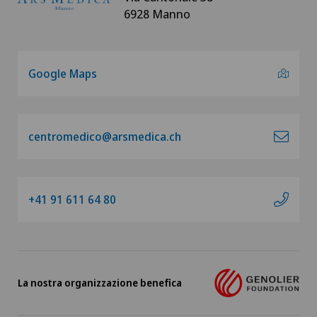
6928 Manno
Google Maps
centromedico@arsmedica.ch
+41 91 611 64 80
La nostra organizzazione benefica