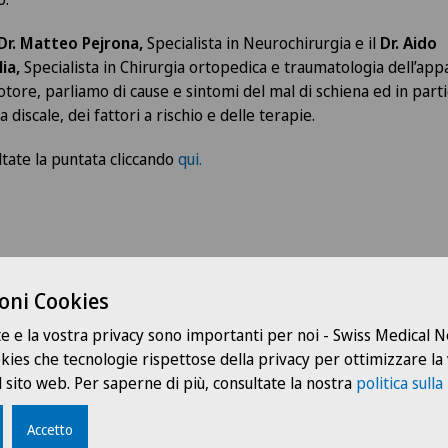
Dr. Matteo Pejrona,
Specialista in Neurochirurgia e il
Dr. Aido
lia,
Specialista in Chirurgia ortopedica e traumatologia dell’app
otore,
parliamo di cause e sintomi del mal di schiena ed in part
a discale, dei fattori a rischio e delle terapie.
ltate la puntata cliccando
qui.
oni Cookies
I nostri relatori
te e la vostra privacy sono importanti per noi - Swiss Medical
ookies che tecnologie rispettose della privacy per ottimizzare la
 sito web. Per saperne di più, consultate la nostra
politica sulla
Accetto