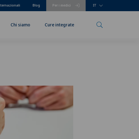
nternazionali
Blog
Per i medici
IT
Chi siamo
Cure integrate