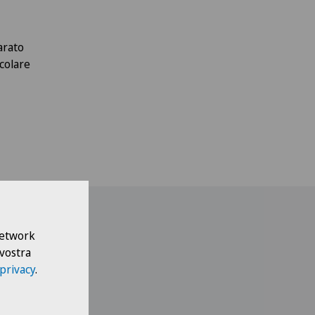
arato
icolare
 Network
 vostra
 privacy
.