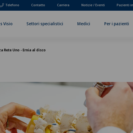
Telefono
Contatto
Carriera
Notizie / Eventi
Pazienti i
s Visio
Settori specialistici
Medici
Per i pazienti
a Rete Uno - Ernia al disco