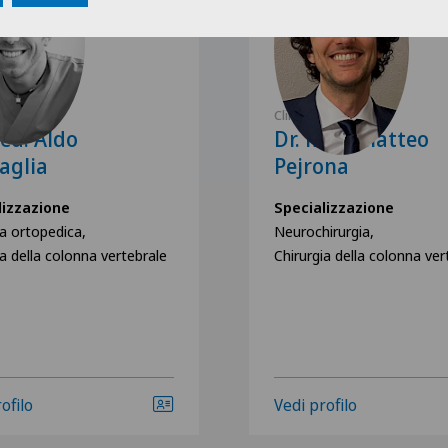
Ars Medica
Clinica Ars Medica
ed. Aldo
Dr. med. Matteo
aglia
Pejrona
lizzazione
Specializzazione
ia ortopedica,
Neurochirurgia,
ia della colonna vertebrale
Chirurgia della colonna ver
ofilo
Vedi profilo