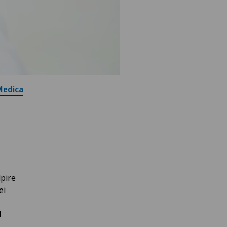
 Medica
lpire
ei
l