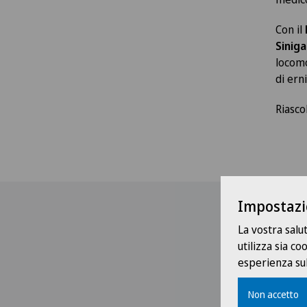
Con il
Siniga
locom
di erni
Riasco
Impostazi
La vostra salu
utilizza sia c
esperienza sul
Non accetto