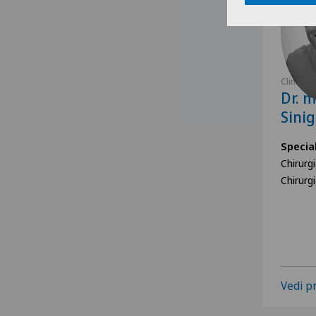
Clinica 
Dr. m
Sinig
Specia
Chirurg
Chirurg
Vedi pr