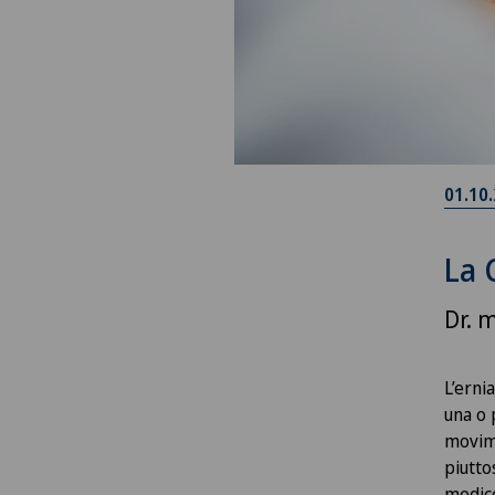
01.10
La 
Dr. 
L’erni
una o 
movime
piutto
medic