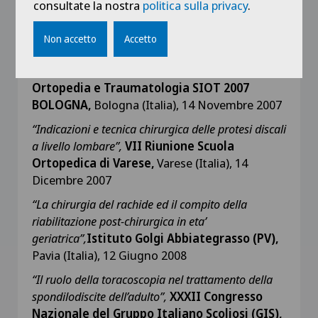
consultate la nostra
politica sulla privacy
.
fratture di calcagno,
9 Febbraio 2007
“Trattamento delle Fratture Periprotesiche del
Non accetto
Accetto
Femore con Steli Modulari a Fissazione Distale”,
92° Congresso Nazionale della Società di
Ortopedia e Traumatologia SIOT
2007
BOLOGNA,
Bologna (Italia), 14 Novembre 2007
“Indicazioni e tecnica chirurgica delle protesi discali
a livello lombare”,
VII Riunione Scuola
Ortopedica di Varese,
Varese (Italia), 14
Dicembre 2007
“La chirurgia del rachide ed il compito della
riabilitazione post-chirurgica in eta’
geriatrica”,
Istituto Golgi Abbiategrasso (PV),
Pavia (Italia), 12 Giugno 2008
“Il ruolo della toracoscopia nel trattamento della
spondilodiscite dell’adulto”,
XXXII Congresso
Nazionale del Gruppo Italiano Scoliosi (GIS),