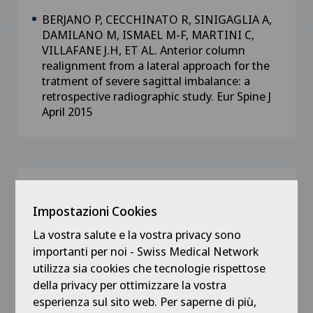
BERJANO P, CECCHINATO R, SINIGAGLIA A,
DAMILANO M, ISMAEL M-F, MARTINI C,
VILLAFANE J.H, ET AL. Anterior column
realignment from a lateral approach for the
tratment of severe sagittal imbalance: a
retrospective radiographic study. Eur Spine J
April 2015
Presentazioni
Impostazioni Cookies
“
Apparato Osseoartromuscolare
“,Croce Rossa
Italiana Gruppo Pionieri Varese IV Corso di
La vostra salute e la vostra privacy sono
formazione,
importanti per noi - Swiss Medical Network
20 Aprile, 2002
utilizza sia cookies che tecnologie rispettose
“
Indicazioni al Trattamento Conservativo”,
della privacy per ottimizzare la vostra
Società Italiana della Caviglia e Piede, I
esperienza sul sito web. Per saperne di più,
Corso Monotematico 2007 Attualità sulle