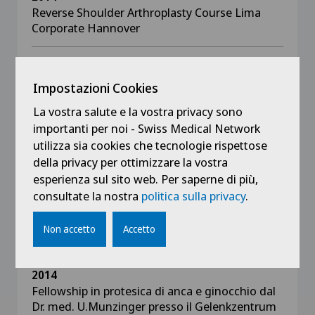
Reverse Shoulder Arthroplasty Course Lima
Corporate Hannover
2014
Contemporary Challenges in Shoulder Surgery
Impostazioni Cookies
Lima Corporate Milano
La vostra salute e la vostra privacy sono
importanti per noi - Swiss Medical Network
2014
utilizza sia cookies che tecnologie rispettose
Corso artroscopia di spalla DePuy Synthes
della privacy per ottimizzare la vostra
Institute Basilea
esperienza sul sito web. Per saperne di più,
consultate la nostra
politica sulla privacy
.
2014
Swiss Signature Master Class Meeting Biomet
Non accetto
Accetto
Bellinzona
2014
Fellowship in protesica di anca e ginocchio dal
Dr. med. U.Munzinger presso il Gelenkzentrum