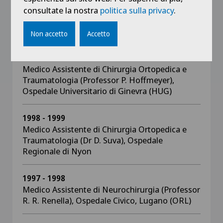
Capo Clinica di Ortopedia Pediatrica (Professor
consultate la nostra
politica sulla privacy
.
A. Kaelin), Ospedale Universitario di Ginevra
(HUG)
Non accetto
Accetto
1999 - 2001
Medico Assistente di Chirurgia Ortopedica e
Traumatologia (Professor P. Hoffmeyer),
Ospedale Universitario di Ginevra (HUG)
1998 - 1999
Medico Assistente di Chirurgia Ortopedica e
Traumatologia (Dr D. Suva), Ospedale
Regionale di Nyon
1997 - 1998
Medico Assistente di Neurochirurgia (Professor
R. R. Renella), Ospedale Civico, Lugano (ORL)