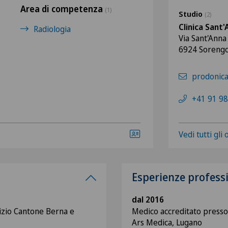
Area di competenza
(1)
Studio
(2)
Clinica Sant
Radiologia
Via Sant'Anna
6924 Soreng
prodonica
+41 91 98
Vedi tutti gli
Esperienze profess
dal 2016
cizio Cantone Berna e
Medico accreditato presso l
Ars Medica, Lugano