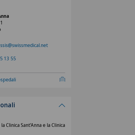
'Anna
 1
o
ssis@swissmedical.net
5 13 55
 ospedali
ionali
a Clinica Sant’Anna e la Clinica