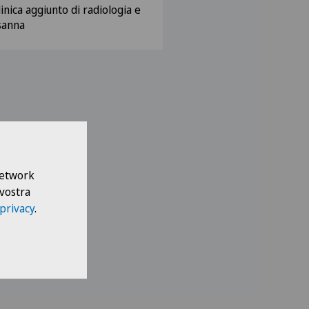
inica aggiunto di radiologia e
sanna
 Network
 vostra
 privacy
.