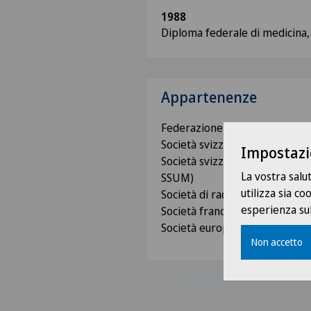
1988
Diploma federale di medicina, 
Appartenenze
Federazione medici svizzeri 
Società svizzera di radiologia
Impostazi
Società svizzera di ultrasono
La vostra salu
SSUM)
utilizza sia c
Società di radiologia della Sviz
esperienza sul
Società francese di radiologia 
Società europea di radiologia 
Non accetto