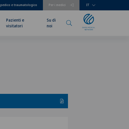
opedico e traumatologico
Per i medici
IT
Pazienti e
Su di
visitatori
noi