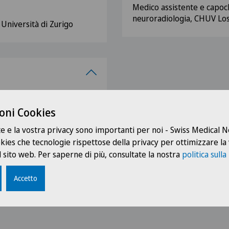
Medico assistente e capocl
neuroradiologia, CHUV Lo
Università di Zurigo
(FMH)
 (SGR–SSR)
oni Cookies
logia in medicina (SGUM–
te e la vostra privacy sono importanti per noi - Swiss Medical
ookies che tecnologie rispettose della privacy per ottimizzare la
zera italiana (SoRSI)
 sito web. Per saperne di più, consultate la nostra
politica sulla
(SFR)
(ESR)
Accetto