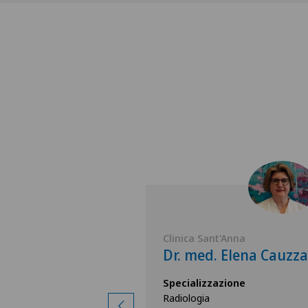
'Anna
Clinica Sant'Anna
 Amelia
Dr. med. Elena Cauzza
tro
Specializzazione
Radiologia
zione