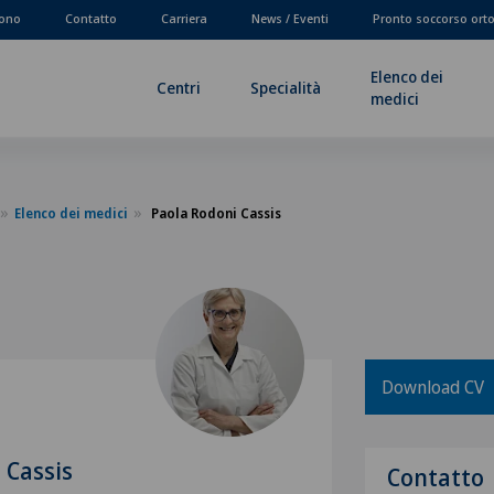
fono
Contatto
Carriera
News / Eventi
Pronto soccorso ort
Elenco dei
Centri
Specialità
medici
Elenco dei medici
Paola Rodoni Cassis
Download CV
 Cassis
Contatto