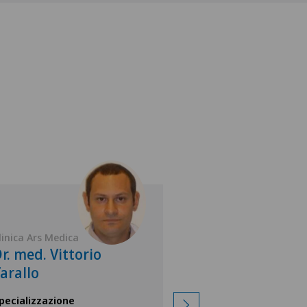
linica Ars Medica
Clinica Ars Medica
r. med. Vittorio
Dr. med. Oan
arallo
Moscovici
pecializzazione
Specializzazione