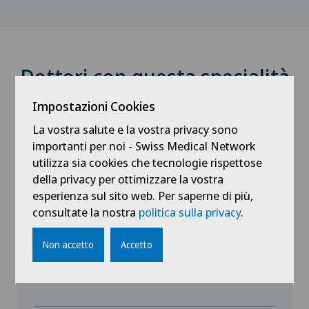
Dottori con questa specialità
Impostazioni Cookies
La vostra salute e la vostra privacy sono
importanti per noi - Swiss Medical Network
utilizza sia cookies che tecnologie rispettose
della privacy per ottimizzare la vostra
esperienza sul sito web. Per saperne di più,
Clinica Sant'Anna
consultate la nostra
politica sulla privacy
.
Dr. med. Gianluca Fetz
Non accetto
Accetto
Specializzazione
Radiologia