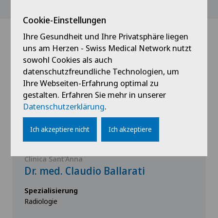
Cookie-Einstellungen
Ihre Gesundheit und Ihre Privatsphäre liegen
uns am Herzen - Swiss Medical Network nutzt
Ärzte mit dieser
sowohl Cookies als auch
Spezialisierung
datenschutzfreundliche Technologien, um
Ihre Webseiten-Erfahrung optimal zu
gestalten. Erfahren Sie mehr in unserer
Datenschutzerklärung
.
Ich akzeptiere nicht
Ich akzeptiere
Clinica Sant'Anna
Dr. med. Claudio Ballarati
Spezialisierung
Radiologie