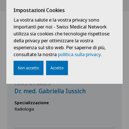
Impostazioni Cookies
La vostra salute e la vostra privacy sono
importanti per noi - Swiss Medical Network
Dottori con questa specialità
utilizza sia cookies che tecnologie rispettose
della privacy per ottimizzare la vostra
esperienza sul sito web. Per saperne di più,
consultate la nostra
politica sulla privacy
.
Non accetto
Accetto
Clinica Ars Medica
Dr. med. Gabriella Iussich
Specializzazione
Radiologia