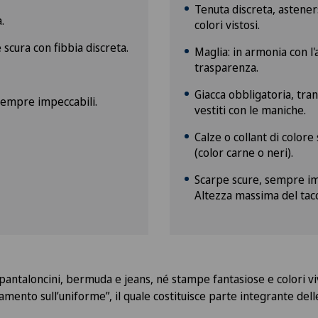
Tenuta discreta, asteners
.
colori vistosi.
e scura con fibbia discreta.
Maglia: in armonia con l'
trasparenza.
Giacca obbligatoria, tra
sempre impeccabili.
vestiti con le maniche.
Calze o collant di colore
(color carne o neri).
Scarpe scure, sempre im
Altezza massima del tacc
ntaloncini, bermuda e jeans, né stampe fantasiose e colori viv
lamento sull’uniforme”, il quale costituisce parte integrante del