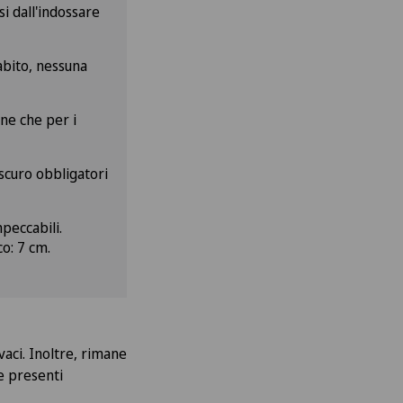
i dall'indossare
abito, nessuna
nne che per i
 scuro obbligatori
peccabili.
o: 7 cm.
aci. Inoltre, rimane
le presenti