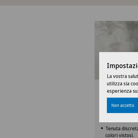
Impostazi
La vostra salu
utilizza sia c
Uomini
esperienza sul
Completo
Non accetto
Colori: sobri, 
corporate.
Tenuta discreta
colori vistosi.