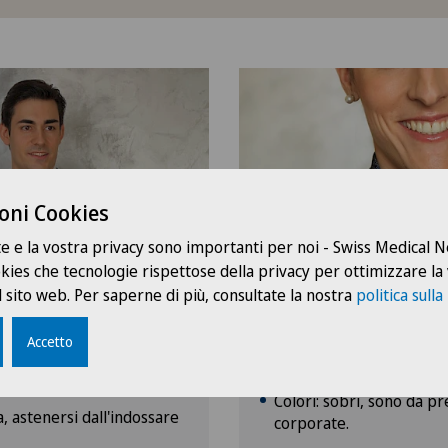
oni Cookies
te e la vostra privacy sono importanti per noi - Swiss Medical
ookies che tecnologie rispettose della privacy per ottimizzare la
Donne
 sito web. Per saperne di più, consultate la nostra
politica sulla
Tailleur: pantaloni, abit
(lunghezza massima 5 cm
Accetto
sono da prediligere i colori
ginocchio).
Colori: sobri, sono da pre
, astenersi dall'indossare
corporate.