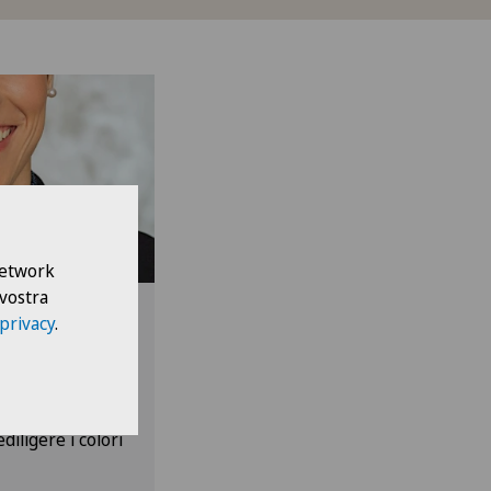
 Network
 vostra
 privacy
.
o o gonna
 sopra il
diligere i colori