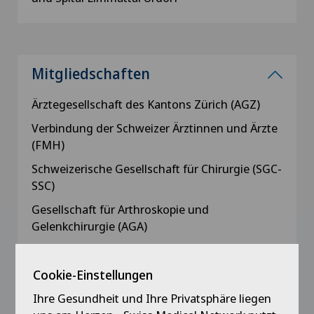
Mitgliedschaften
Ärztegesellschaft des Kantons Zürich (AGZ)
Verbindung der Schweizer Ärztinnen und Ärzte
(FMH)
Schweizerische Gesellschaft für Chirurgie (SGC-
SSC)
Gesellschaft für Arthroskopie und
Gelenkchirurgie (AGA)
Deutsche Gesellschaft für Orthopädie und
Unfallchirurgie (DGOU)
Cookie-Einstellungen
Verband Schweizerischer Assistenz- und
Ihre Gesundheit und Ihre Privatsphäre liegen
Oberärzte (VSAO)