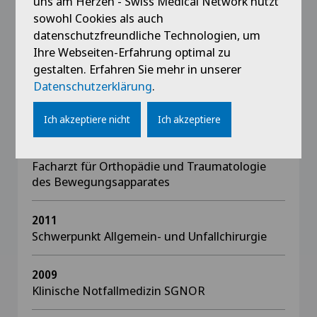
uns am Herzen - Swiss Medical Network nutzt
Advanced Trauma Life Support ATLS – ehem.
sowohl Cookies als auch
Instructor
datenschutzfreundliche Technologien, um
Ihre Webseiten-Erfahrung optimal zu
gestalten. Erfahren Sie mehr in unserer
Datenschutzerklärung
.
Ausbildung
Ich akzeptiere nicht
Ich akzeptiere
2017
Facharzt für Orthopädie und Traumatologie
des Bewegungsapparates
2011
Schwerpunkt Allgemein- und Unfallchirurgie
2009
Klinische Notfallmedizin SGNOR