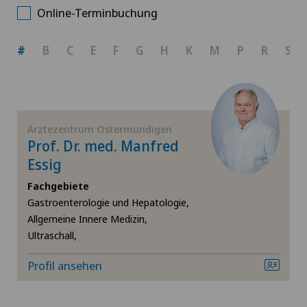
Wählen Sie ein Fachgebiet
Online-Terminbuchung
Allgemeine Chirurgie
#
B
C
E
F
G
H
K
M
P
R
S
Allgemeine Innere Medizin
Gastroenterologie und Hepatologie
Ärztezentrum Ostermundigen
Prof. Dr. med. Manfred
Hüftchirurgie
Essig
Fachgebiete
Kniechirurgie
Gastroenterologie und Hepatologie,
Allgemeine Innere Medizin,
Medizinische Grundversorgung
Ultraschall,
Neurologie
Profil ansehen
Orthopädische Chirurgie