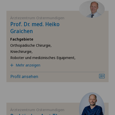
Radiologie
Ärztezentrum Ostermundigen
Prof. Dr. med. Heiko
Roboter und medizinisches Equipment
Graichen
Schmerztherapie
Fachgebiete
Orthopädische Chirurgie,
Kniechirurgie,
Schulterchirurgie
Roboter und medizinisches Equipment,
Mehr anzeigen
Viszeralchirurgie
Profil ansehen
Ärztezentrum Ostermundigen