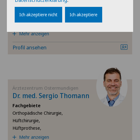
Fachgebiete
Orthopädische Chirurgie,
Ich akzeptiere nicht
Ich akzeptiere
Kniechirurgie,
Kniearthrose (Gonarthrose),
Mehr anzeigen
Profil ansehen
Ärztezentrum Ostermundigen
Dr. med. Sergio Thomann
Fachgebiete
Orthopädische Chirurgie,
Hüftchirurgie,
Hüftprothese,
Mehr anzeigen