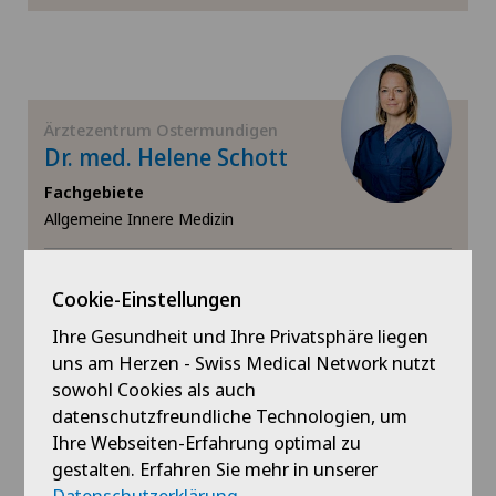
Ärztezentrum Ostermundigen
Dr. med. Helene Schott
Fachgebiete
Allgemeine Innere Medizin
Profil ansehen
Cookie-Einstellungen
Ihre Gesundheit und Ihre Privatsphäre liegen
uns am Herzen - Swiss Medical Network nutzt
sowohl Cookies als auch
Ärztezentrum Ostermundigen
datenschutzfreundliche Technologien, um
Dr. med. Andreas J.
Ihre Webseiten-Erfahrung optimal zu
Schuster
gestalten. Erfahren Sie mehr in unserer
Datenschutzerklärung
.