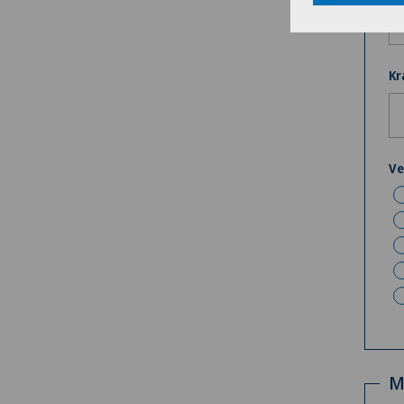
Kr
Ve
M