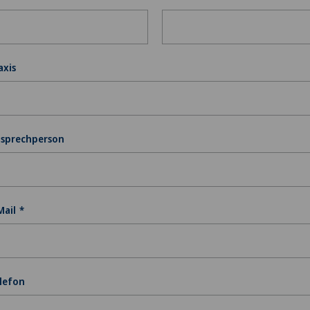
axis
sprechperson
Mail
lefon