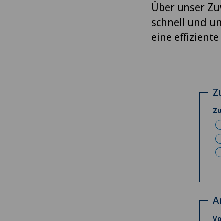
Über unser Zu
schnell und un
eine effizient
Z
Zu
A
V