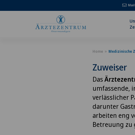
Mail
Un
Ze
Home
Medizinische 
Zuweiser
Das
Ärztezen
umfassende, i
verlässlicher 
darunter Gastr
arbeiten eng v
Betreuung zu 