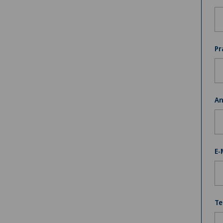
Pr
An
E-
Te