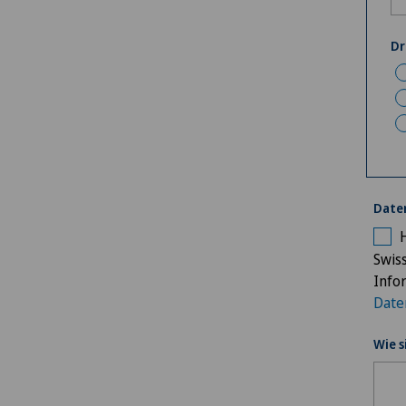
Dr
Date
Swis
Info
Date
Wie 