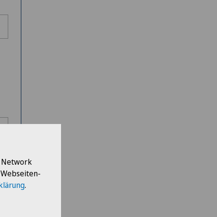
l Network
e Webseiten-
klärung
.