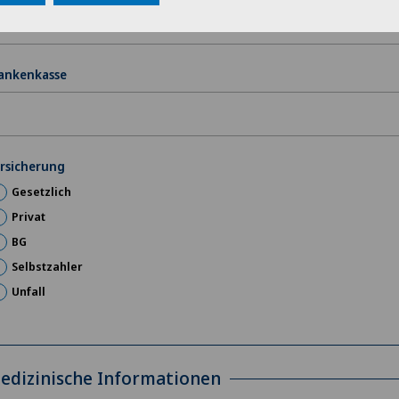
ankenkasse
rsicherung
Gesetzlich
Privat
BG
Selbstzahler
Unfall
edizinische Informationen