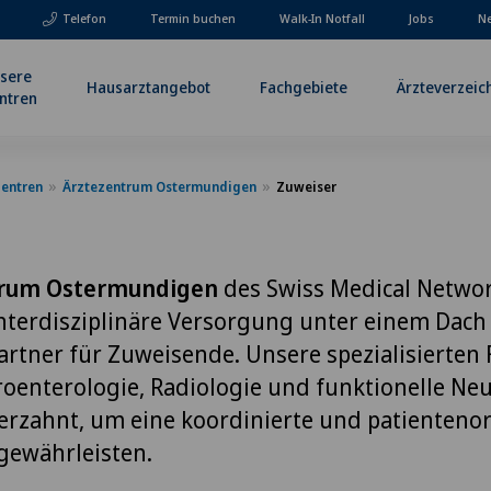
Telefon
Termin buchen
Walk-In Notfall
Jobs
Ne
sere
Hausarztangebot
Fachgebiete
Ärzteverzeic
ntren
Zentren
Ärztezentrum Ostermundigen
Zuweiser
trum Ostermundigen
des Swiss Medical Networ
nterdisziplinäre Versorgung unter einem Dach 
Partner für Zuweisende. Unsere spezialisierten
oenterologie, Radiologie und funktionelle Neu
erzahnt, um eine koordinierte und patientenor
gewährleisten.