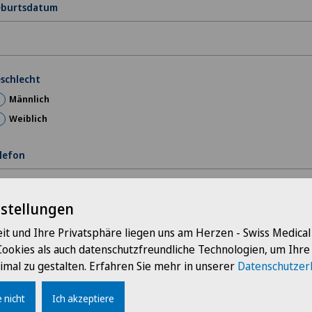
burtsdatum
schlecht
Männlich
Weiblich
lefon
nstellungen
Mail
it und Ihre Privatsphäre liegen uns am Herzen - Swiss Medica
Cookies als auch datenschutzfreundliche Technologien, um Ihr
imal zu gestalten. Erfahren Sie mehr in unserer
Datenschutzer
 nicht
resse
Ich akzeptiere