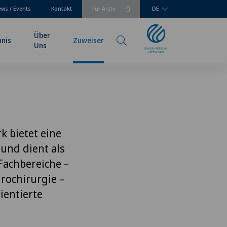
ws / Events
Kontakt
Für Ärzte
DE
Über
hnis
Zuweiser
Uns
k bietet eine
und dient als
 Fachbereiche –
rochirurgie –
ientierte