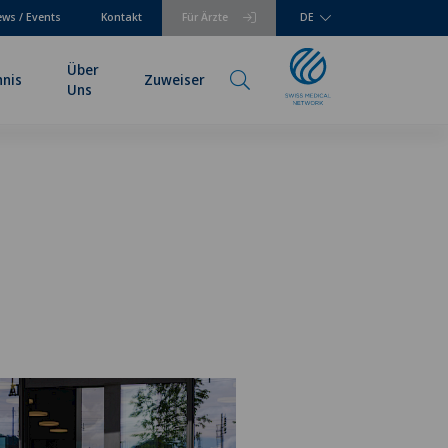
ws / Events
Kontakt
Für Ärzte
DE
Über
hnis
Zuweiser
Uns