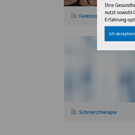
Ihre Gesundhe
nutzt sowohl 
Funktionelle Neurochirur
Erfahrung opt
Ich akzeptiere
Schmerztherapie