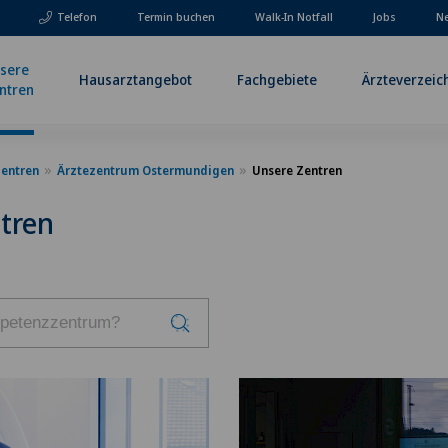
Telefon
Termin buchen
Walk-In Notfall
Jobs
Ne
sere
Hausarztangebot
Fachgebiete
Ärzteverzeic
ntren
Zentren
Ärztezentrum Ostermundigen
Unsere Zentren
tren