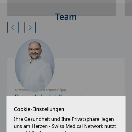
Cookie-Einstellungen
Team
Ärztezentrum Ostermundigen
Dr. med. André Kugener
Cookie-Einstellungen
Spezialisierung
Gastroenterologie und Hepatologie
Ihre Gesundheit und Ihre Privatsphäre liegen
uns am Herzen - Swiss Medical Network nutzt