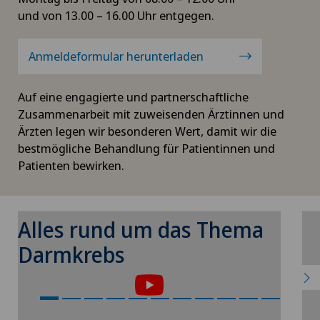
und von 13.00 – 16.00 Uhr entgegen.
Anmeldeformular herunterladen
Auf eine engagierte und partnerschaftliche
Zusammenarbeit mit zuweisenden Ärztinnen und
Ärzten legen wir besonderen Wert, damit wir die
bestmögliche Behandlung für Patientinnen und
Patienten bewirken.
Alles rund um das Thema
Um Ihnen diesen Inhalt anzeigen zu
Darmkrebs
können, müssen Sie der Verwendung von
Cookies zustimmen.
Bitte aktivieren Sie die entsprechende Option
B
in den Cookie-Einstellungen.