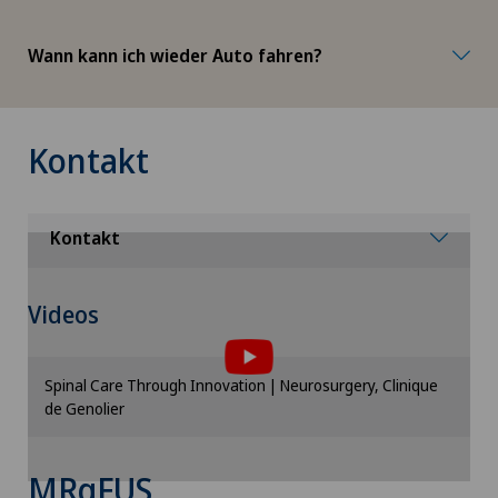
Wann kann ich wieder Auto fahren?
Kontakt
Kontakt
Um Ihnen diesen Inhalt anzeigen zu können,
Videos
müssen Sie der Verwendung von Cookies
zustimmen.
Bitte aktivieren Sie die entsprechende Option in
Spinal Care Through Innovation | Neurosurgery, Clinique
den Cookie-Einstellungen.
de Genolier
Cookie-Einstellungen
MRgFUS