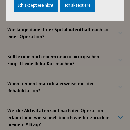
Was ist der Unterschied zwischen
Ich akzeptiere nicht
Ich akzeptiere
Wirbelsäulenchirurgie und Neurochirurgie?
Wie lange dauert der Spitalaufenthalt nach so
einer Operation?
Sollte man nach einem neurochirurgischen
Eingriff eine Reha-Kur machen?
Wann beginnt man idealerweise mit der
Rehabilitation?
Welche Aktivitäten sind nach der Operation
erlaubt und wie schnell bin ich wieder zurück in
meinem Alltag?