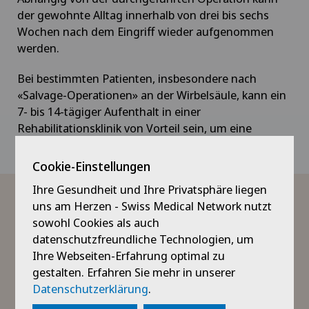
der gewohnte Alltag innerhalb von drei bis sechs
Wochen nach dem Eingriff wieder aufgenommen
werden.
Bei bestimmten Patienten, insbesondere nach
«Salvage-Operationen» an der Wirbelsäule, kann ein
7- bis 14-tägiger Aufenthalt in einer
Rehabilitationsklinik von Vorteil sein, um eine
schnelle und vollständige Erholung zu begünstigen.
Cookie-Einstellungen
Ihre Gesundheit und Ihre Privatsphäre liegen
FAQ
uns am Herzen - Swiss Medical Network nutzt
sowohl Cookies als auch
datenschutzfreundliche Technologien, um
Wann sollte man zur Neurochirurgin oder zum
Ihre Webseiten-Erfahrung optimal zu
Neurochirurgen?
gestalten. Erfahren Sie mehr in unserer
Datenschutzerklärung
.