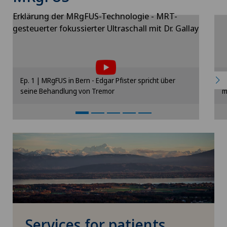
Erklärung der MRgFUS-Technologie - MRT-
gesteuerter fokussierter Ultraschall mit Dr. Gallay
Um Ihnen diesen Inhalt anzeigen zu
können, müssen Sie der Verwendung von
Cookies zustimmen.
Bitte aktivieren Sie die entsprechende Option
B
Ep. 1 | MRgFUS in Bern - Edgar Pfister spricht über
E
in den Cookie-Einstellungen.
seine Behandlung von Tremor
m
Cookie-Einstellungen
Services for patients