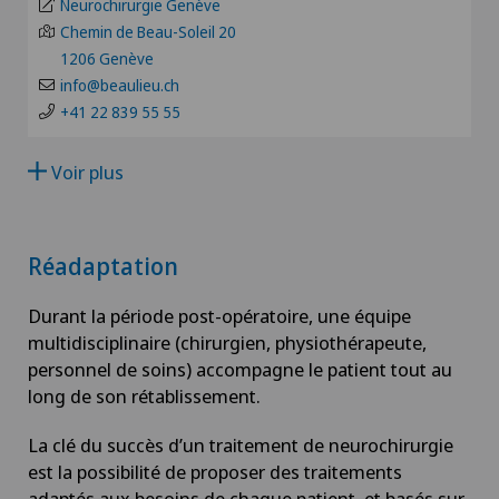
Neurochirurgie Genève
VD
Chemin de Beau-Soleil 20
Arthroscopie genou
Patients internationaux
1206 Genève
NE
info@beaulieu.ch
Arthrose
+41 22 839 55 55
Privatklinik Siloah
Arthrose de la cheville
Voir plus
Schmerzklinik Basel
Arthrose de la hanche
Réadaptation
Arthrose de l’épaule
Durant la période post-opératoire, une équipe
Arthrose du genou
multidisciplinaire (chirurgien, physiothérapeute,
personnel de soins) accompagne le patient tout au
long de son rétablissement.
Astigmatisme
La clé du succès d’un traitement de neurochirurgie
Atelier socio-esthétique
est la possibilité de proposer des traitements
adaptés aux besoins de chaque patient, et basés sur