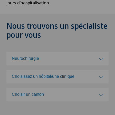
jours d’hospitalisation.
Nous trouvons un spécialiste
pour vous
Neurochirurgie
Choisissez une spécialité
Choisissez un hôpital/une clinique
Acromioplastie
Choisissez un hôpital/une clinique
Choisir un canton
Activité physique adaptée
Clinique de Genolier
Choisir un canton
Acupuncture