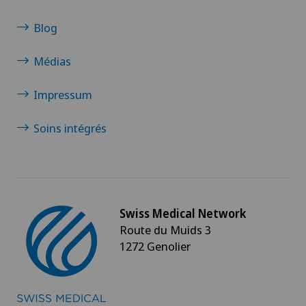
Examen du médecin généraliste
Blog
Examens gynécologiques
Médias
Fractures de l'épaule
Impressum
Gastroentérologie et hépatologie
Soins intégrés
Géiatrie aiguë
Gériatrie
Swiss Medical Network
Glaucome
Route du Muids 3
1272 Genolier
Gonarthrose de la réserve-Valgus
Greffe de cornée