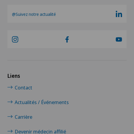
Drainage lymphatique
@Suivez notre actualité
Dysfonctionnement érectile
Echographie
Endocrinologie
Endométriose
Liens
Entraînement thérapeutique médical (MTT)
Contact
Actualités / Événements
Épaule gelée
Carrière
Ergothérapie
Devenir médecin affilié