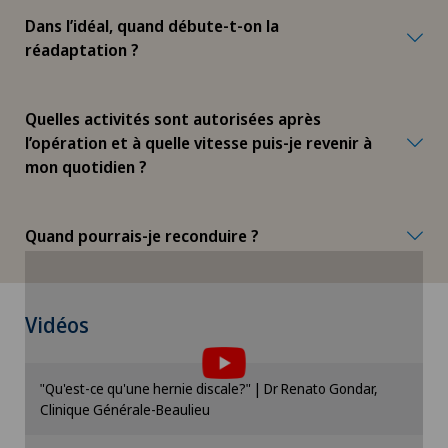
Dans l’idéal, quand débute-t-on la
Chirurgie cervico-faciale
réadaptation ?
Chirurgie de la colonne vertébrale/du rachis
Quelles activités sont autorisées après
l’opération et à quelle vitesse puis-je revenir à
Chirurgie de la hanche
mon quotidien ?
Chirurgie de la main
Quand pourrais-je reconduire ?
Chirurgie de la rétine
Chirurgie de la thyroïde (chirurgie
Vidéos
endocrinienne)
Chirurgie de l’épaule
"Qu'est-ce qu'une hernie discale?" | Dr Renato Gondar,
Pour pouvoir afficher ce contenu, vous devez
Clinique Générale-Beaulieu
accepter l’utilisation de cookies.
Chirurgie de l’intestin grêle