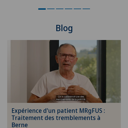
Courbure du pénis
Blog
Cynothérapie (thérapie canine)
Da Vinci
Déchirure des ligaments
Déchirure du ménisque
Déchirure du talon d’Achille
Densitométrie
Expérience d'un patient MRgFUS :
Traitement des tremblements à
Dermatologie & Vénéréologie
Berne