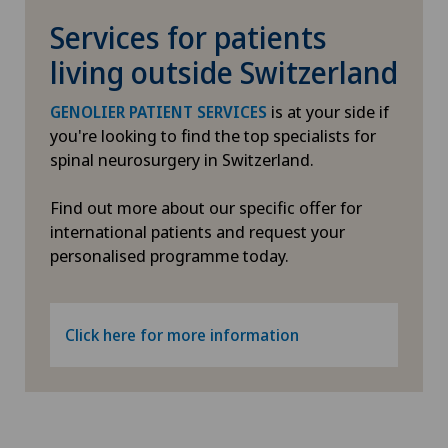
Services for patients
Chirurgie hépatobiliaire (chirurgie du foie)
living outside Switzerland
Chirurgie mini-invasive
is at your side if
GENOLIER PATIENT SERVICES
you're looking to find the top specialists for
Chirurgie oncologique
spinal neurosurgery in Switzerland.
Chirurgie ophtalmique
Find out more about our specific offer for
international patients and request your
Chirurgie orale
personalised programme today.
Chirurgie orthopédique
Click here for more information
Chirurgie pédiatrique
Chirurgie plastique