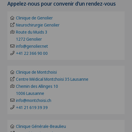
Appelez-nous pour convenir d'un rendez-vous
Clinique de Montchoisi
ZH
Allergologie et immunologie
Clinique de Genolier
Clinique de Valère
BE
Neurochirurgie Genolier
Alter G
Route du Muids 3
Clinique Générale Ste-Anne
1272 Genolier
BS
Andrologie
info@genolier.net
Clinique Générale-Beaulieu
+41 22 366 90 00
FR
Anesthésiologie
Clinique Montbrillant
GE
Clinique de Montchoisi
Angiographie
Centre Médical Montchoisi 35 Lausanne
Clinique Valmont
Chemin des Allinges 10
TI
1006 Lausanne
Angiologie
Hôpital de La Providence
info@montchoisi.ch
VS
+41 21 619 39 39
Appareillage médical personnalisé
Hôpital de Moutier
JU
Arthroscopie de l'épaule
Clinique Générale-Beaulieu
Hôpital de Saint-Imier