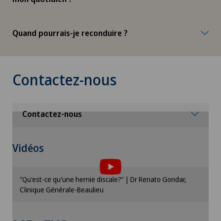
Quand pourrais-je reconduire ?
Contactez-nous
Contactez-nous
Pour pouvoir afficher ce contenu, vous devez
Vidéos
accepter l’utilisation de cookies.
Veuillez activer l’option correspondante dans les
"Qu'est-ce qu'une hernie discale?" | Dr Renato Gondar,
paramètres des cookies.
Clinique Générale-Beaulieu
Paramètres des cookies