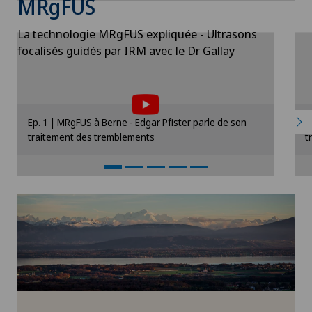
MRgFUS
La technologie MRgFUS expliquée - Ultrasons
focalisés guidés par IRM avec le Dr Gallay
Pour pouvoir afficher ce contenu, vous
devez accepter l’utilisation de cookies.
Veuillez activer l’option correspondante dans
V
Ep. 1 | MRgFUS à Berne - Edgar Pfister parle de son
E
les paramètres des cookies.
traitement des tremblements
t
Paramètres des cookies