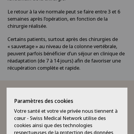
Le retour à la vie normale peut se faire entre 3 et 6
semaines après l’opération, en fonction de la
chirurgie réalisée.
Certains patients, surtout après des chirurgies de
« sauvetage » au niveau de la colonne vertébrale,
peuvent parfois bénéficier d’un séjour en clinique de
réadaptation (de 7 à 14 jours) afin de favoriser une
récupération complète et rapide.
FAQ
Paramètres des cookies
Votre santé et votre vie privée nous tiennent à
Dans quels cas faut-il consulter une
cœur - Swiss Medical Network utilise des
neurochirurgienne ou un neurochirurgien ?
cookies ainsi que des technologies
respectueuses de la protection des données