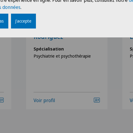
tre expérience en ligne. Pour en savoir plus, consultez notre
d
s données
.
pas
J'accepte
Hôpital de Moutier
H
te
Dr méd. Daniel Diaz
D
Rodriguez
L
Spécialisation
S
Psychiatrie et psychothérapie
P
Voir profil
V