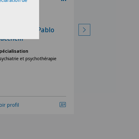
éclaration de
ôpital de Moutier
Hôpital de Moutier
r méd. Juan Pablo
Samuel Hofer
ucchelli
Spécialisation
Psychologie
pécialisation
sychiatrie et psychothérapie
oir profil
Voir profil