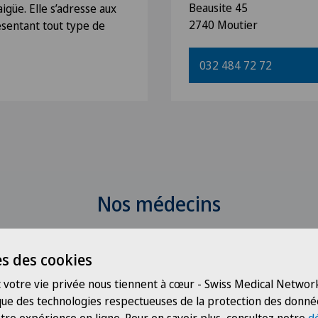
Beausite 45
igüe. Elle s’adresse aux
2740 Moutier
ésentant tout type de
032 484 72 72
Nos médecins
s des cookies
 votre vie privée nous tiennent à cœur - Swiss Medical Network
 que des technologies respectueuses de la protection des donné