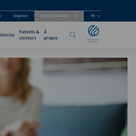
s
Urgences
Pour les médecins
FR
Patients &
À
édecins
visiteurs
propos