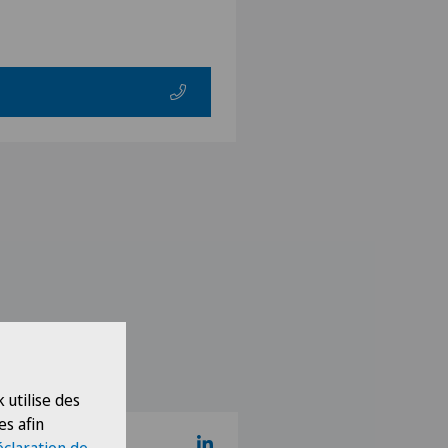
 utilise des
es afin