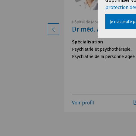
d'optimiser vo
protection de
Je n'accepte 
tier
Hôpital de Moutier
Hofer
Dr méd. Adrien Loret
ion
Spécialisation
Psychiatrie et psychothérapie,
Psychiatrie de la personne âgée
Voir profil