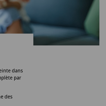
einte dans
mplète par
ne des