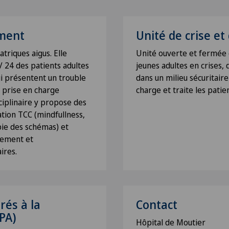
ement
Unité de crise et 
triques aigus. Elle
Unité ouverte et fermée qu
h / 24 des patients adultes
jeunes adultes en crises,
ui présentent un trouble
dans un milieu sécuritaire
 prise en charge
charge et traite les patient
sciplinaire y propose des
tion TCC (mindfullness,
pie des schémas) et
sement et
ires.
rés à la
Contact
PA)
Hôpital de Moutier