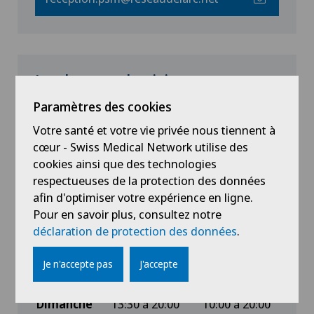
Les heures de visites en
somatique
Paramètres des cookies
Les visites sont autorisées chaque jour :
Votre santé et votre vie privée nous tiennent à
cœur - Swiss Medical Network utilise des
Semi-privée ou
Commune
cookies ainsi que des technologies
privée
respectueuses de la protection des données
Lundi
13:30 à 20:00
10:00 à 20:00
afin d'optimiser votre expérience en ligne.
Mardi
13:30 à 20:00
10:00 à 20:00
Pour en savoir plus, consultez notre
Mercredi
13:30 à 20:00
10:00 à 20:00
déclaration de protection des données
.
Jeudi
13:30 à 20:00
10:00 à 20:00
Je n'accepte pas
J'accepte
Vendredi
13:30 à 20:00
10:00 à 20:00
Samedi
13:30 à 20:00
10:00 à 20:00
Dimanche
13:30 à 20:00
10:00 à 20:00