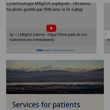
La technologie MRgFUS expliquée - Ultrasons
focalisés guidés par IRM avec le Dr Gallay
Ep. 1 | MRgFUS à Berne - Edgar Pfister parle de son
E
Pour pouvoir afficher ce contenu, vous
traitement des tremblements
t
devez accepter l’utilisation de cookies.
Veuillez activer l’option correspondante dans
V
les paramètres des cookies.
Paramètres des cookies
Services for patients