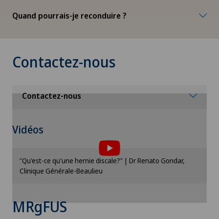
Quand pourrais-je reconduire ?
Contactez-nous
Contactez-nous
Vidéos
"Qu'est-ce qu'une hernie discale?" | Dr Renato Gondar,
Pour pouvoir afficher ce contenu, vous devez
Clinique Générale-Beaulieu
accepter l’utilisation de cookies.
Veuillez activer l’option correspondante dans les
paramètres des cookies.
MRgFUS
Paramètres des cookies