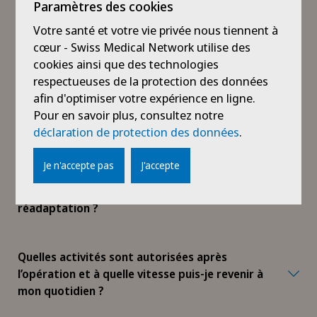
Paramètres des cookies
colonne vertébrale et la neurochirurgie ?
Votre santé et votre vie privée nous tiennent à
cœur - Swiss Medical Network utilise des
Quelle est la durée de l’hospitalisation après
cookies ainsi que des technologies
une telle chirurgie ?
respectueuses de la protection des données
afin d'optimiser votre expérience en ligne.
Pour en savoir plus, consultez notre
Faut-il suivre une cure de réadaptation après
déclaration de protection des données
.
une intervention neurochirurgicale ?
Je n'accepte pas
J'accepte
Dans l’idéal, quand débute-t-on la
réadaptation ?
Quelles activités sont autorisées après
l’opération et à quelle vitesse puis-je revenir à
mon quotidien ?